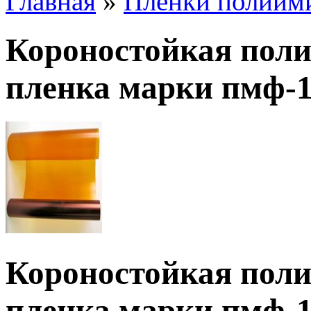
Главная
»
Плёнки полиим
Короностойкая пол
пленка марки пмф-1
Короностойкая пол
пленка марки пмф-1