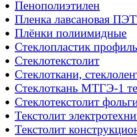
Пенополиэтилен
Пленка лавсановая ПЭТ
Плёнки полиимидные
Стеклопластик профил
Стеклотекстолит
Стеклоткани, стеклоле
Стеклоткань МТГЭ-1 т
Стеклотекстолит фольг
Текстолит электротехн
Текстолит конструкци