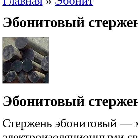
Главная
»
Эбонит
Эбонитовый стерже
Эбонитовый стерже
Стержень эбонитовый — 
электроизоляционными сво