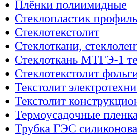
Плёнки полиимидные
Стеклопластик профил
Стеклотекстолит
Стеклоткани, стеклоле
Стеклоткань МТГЭ-1 т
Стеклотекстолит фольг
Текстолит электротехн
Текстолит конструкци
Термоусадочные пленка
Трубка ГЭС силиконова