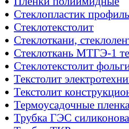
Плёнки полиимидные
Стеклопластик профил
Стеклотекстолит
Стеклоткани, стеклоле
Стеклоткань МТГЭ-1 т
Стеклотекстолит фольг
Текстолит электротехн
Текстолит конструкци
Термоусадочные пленка
Трубка ГЭС силиконова